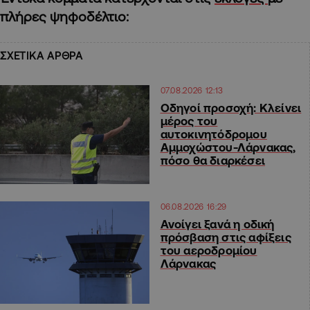
πλήρες ψηφοδέλτιο:
ΣΧΕΤΙΚΑ ΑΡΘΡΑ
07.08.2026 12:13
Οδηγοί προσοχή: Κλείνει
μέρος του
αυτοκινητόδρομου
Αμμοχώστου-Λάρνακας,
πόσο θα διαρκέσει
06.08.2026 16:29
Ανοίγει ξανά η οδική
πρόσβαση στις αφίξεις
του αεροδρομίου
Λάρνακας