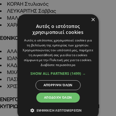
ΚΟΡΑΗ Στυλιανός
ΛΕΥΚΑΡΙΤΗΣ Σάββας
ΜΑΛΑΧΟΥΡΙΔΗΣ Αχιλλέας
×
ΧΑΡΑΛΑΜΠΟΥΣ Χαράλαμπος
Αυτός ο ιστότοπος
χρησιμοποιεί cookies
ΕΘΝΙΚΟ ΛΑΪΚΟ ΜΕΤΩΠΟ (Ε.ΛΑ.Μ.)
Αυτός ο ιστότοπος χρησιμοποιεί cookies για
τη βελτίωση της εμπειρίας των χρηστών.
Χρησιμοποιώντας τον ιστότοπό μας, παρέχετε
ΑΛΑΜΑΝΓΚΟΣ Βαλεντίνος
τη συγκατάθεσή σας για όλα τα cookies
ΙΩΑΝΝΟΥ Σωτήρης
σύμφωνα με την Πολιτική μας για τα cookies.
ΚΑΔΗΣ Αντρέας
Διαβάστε περισσότερα
ΜΙΧΑΗΛΙΔΗΣ Ζήνωνας
SHOW ALL PARTNERS
(1499) →
ΠΑΣΙΟΥΡΤΙΔΗΣ Στέλιος
ΑΠΌΡΡΙΨΗ ΌΛΩΝ
ΧΡΙΣΤΟΔΟΥΛΟΥ Άντρη
ΑΠΟΔΟΧΉ ΌΛΩΝ
ΕΝΕΡΓΟΙ ΠΟΛΙΤΕΣ – ΚΙΝΗΜΑ ΕΝΩΜΕΝΩΝ
ΚΥΠΡΙΩΝ ΚΥΝΗΓΩΝ – ΔΡΑΣΗ ΠΡΟΣΦΥΓΩΝ
ΕΜΦΆΝΙΣΗ ΛΕΠΤΟΜΕΡΕΙΏΝ