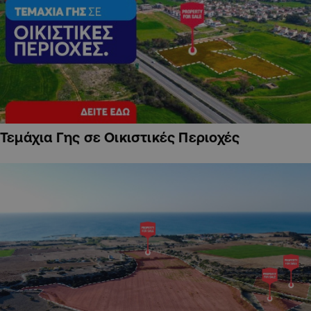
Τεμάχια Γης σε Οικιστικές Περιοχές