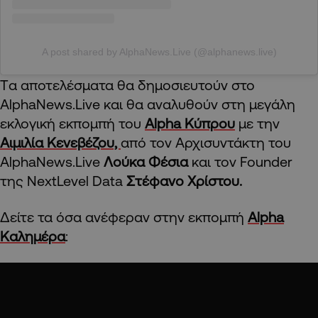
A post shared by AlphaNews.Live (@alphanews.live)
Tα αποτελέσματα θα δημοσιευτούν στο
AlphaNews.Live και θα αναλυθούν στη μεγάλη
εκλογική εκπομπή του
Alpha Kύπρου
με την
Αιμιλία Κενεβέζου,
από τον Αρχισυντάκτη του
AlphaNews.Live
Λούκα Φέσια
και τον Founder
της NextLevel Data
Στέφανο Χρίστου.
Δείτε τα όσα ανέφεραν στην εκπομπή
Alpha
Καλημέρα
: