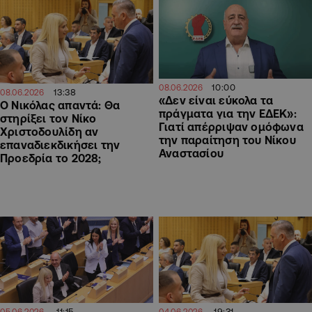
10:00
08.06.2026
13:38
08.06.2026
«Δεν είναι εύκολα τα
Ο Νικόλας απαντά: Θα
πράγματα για την ΕΔΕΚ»:
στηρίξει τον Νίκο
Γιατί απέρριψαν ομόφωνα
Χριστοδουλίδη αν
την παραίτηση του Νίκου
επαναδιεκδικήσει την
Αναστασίου
Προεδρία το 2028;
11:15
19:31
05.06.2026
04.06.2026