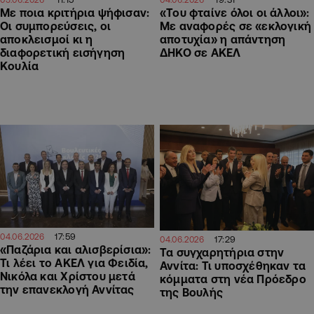
Με ποια κριτήρια ψήφισαν:
«Του φταίνε όλοι οι άλλοι»:
Οι συμπορεύσεις, οι
Με αναφορές σε «εκλογική
αποκλεισμοί κι η
αποτυχία» η απάντηση
διαφορετική εισήγηση
ΔΗΚΟ σε ΑΚΕΛ
Κουλία
17:59
04.06.2026
17:29
04.06.2026
«Παζάρια και αλισβερίσια»:
Τα συγχαρητήρια στην
Τι λέει το ΑΚΕΛ για Φειδία,
Αννίτα: Τι υποσχέθηκαν τα
Νικόλα και Χρίστου μετά
κόμματα στη νέα Πρόεδρο
την επανεκλογή Αννίτας
της Βουλής