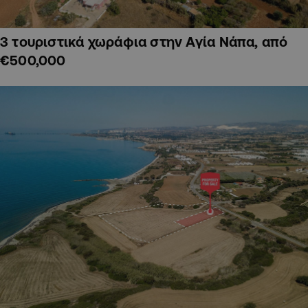
3 τουριστικά χωράφια στην Αγία Νάπα, από
€500,000