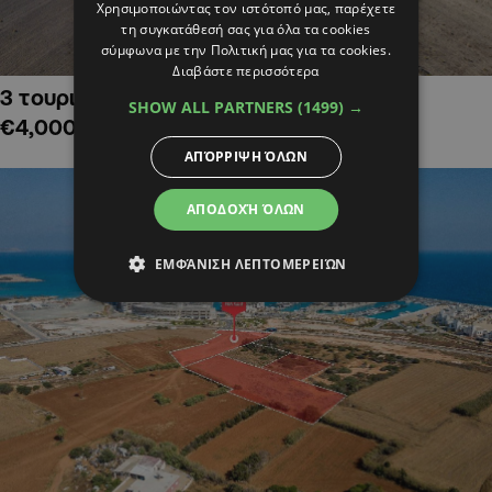
Χρησιμοποιώντας τον ιστότοπό μας, παρέχετε
τη συγκατάθεσή σας για όλα τα cookies
σύμφωνα με την Πολιτική μας για τα cookies.
Διαβάστε περισσότερα
3 τουριστικά χωράφια στην Αλαμινό,
SHOW ALL PARTNERS
(1499) →
€4,000,000
ΑΠΌΡΡΙΨΗ ΌΛΩΝ
ΑΠΟΔΟΧΉ ΌΛΩΝ
ΕΜΦΆΝΙΣΗ ΛΕΠΤΟΜΕΡΕΙΏΝ