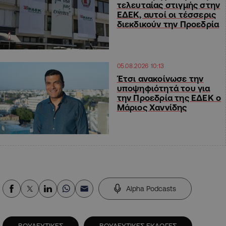
τελευταίας στιγμής στην
ΕΔΕΚ, αυτοί οι τέσσερις
διεκδικούν την Προεδρία
05.08.2026 10:13
Έτσι ανακοίνωσε την
υποψηφιότητά του για
την Προεδρία της ΕΔΕΚ ο
Μάριος Χαννίδης
Alpha Podcasts