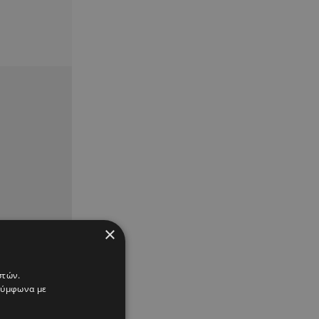
×
στών.
 σύμφωνα με