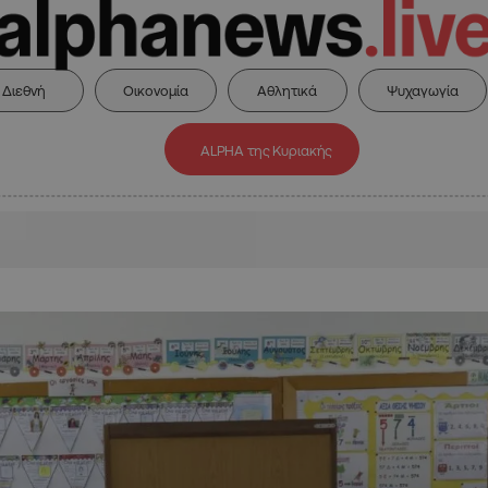
Διεθνή
Οικονομία
Αθλητικά
Ψυχαγωγία
ALPHA της Κυριακής