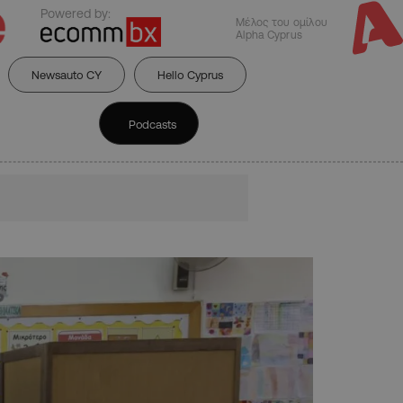
Powered by:
Μέλος του ομίλου
Alpha Cyprus
Newsauto CY
Hello Cyprus
Podcasts