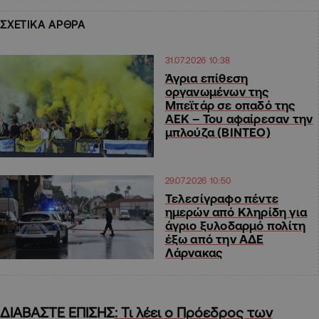
ΣΧΕΤΙΚΑ ΑΡΘΡΑ
31.07.2026 10:38
Άγρια επίθεση
οργανωμένων της
Μπεϊτάρ σε οπαδό της
ΑΕΚ – Του αφαίρεσαν την
μπλούζα (ΒΙΝΤΕΟ)
29.07.2026 10:50
Τελεσίγραφο πέντε
ημερών από Κληρίδη για
άγριο ξυλοδαρμό πολίτη
έξω από την ΑΔΕ
Λάρνακας
ΔΙΑΒΑΣΤΕ ΕΠΙΣΗΣ
: Τι λέει ο Πρόεδρος των