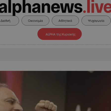
Διεθνή
Οικονομία
Αθλητικά
Ψυχαγωγία
ALPHA της Κυριακής