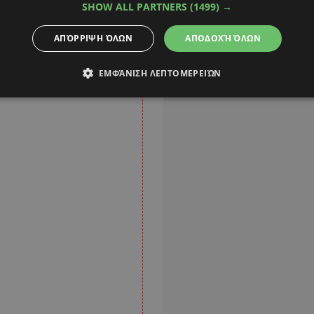
 φόρο τιμής «στους
SHOW ALL PARTNERS
(1499) →
ιές εργατών που
ΑΠΌΡΡΙΨΗ ΌΛΩΝ
ΑΠΟΔΟΧΉ ΌΛΩΝ
ινωνική πρόοδο.
ΕΜΦΆΝΙΣΗ ΛΕΠΤΟΜΕΡΕΙΏΝ