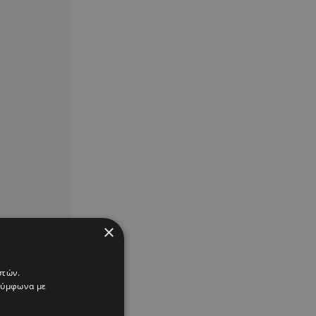
×
στών.
 σύμφωνα με