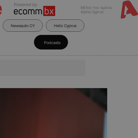
Powered by:
Μέλος του ομίλου
Alpha Cyprus
Newsauto CY
Hello Cyprus
Podcasts