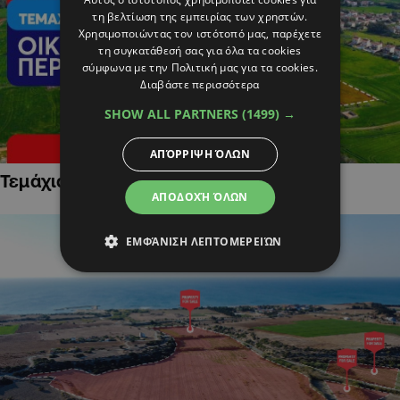
τη βελτίωση της εμπειρίας των χρηστών.
Χρησιμοποιώντας τον ιστότοπό μας, παρέχετε
τη συγκατάθεσή σας για όλα τα cookies
σύμφωνα με την Πολιτική μας για τα cookies.
Διαβάστε περισσότερα
SHOW ALL PARTNERS
(1499) →
ΑΠΌΡΡΙΨΗ ΌΛΩΝ
Τεμάχια Γης σε Οικιστικές Περιοχές
ΑΠΟΔΟΧΉ ΌΛΩΝ
ΕΜΦΆΝΙΣΗ ΛΕΠΤΟΜΕΡΕΙΏΝ