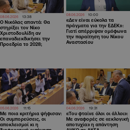
10:00
08.06.2026
13:38
08.06.2026
«Δεν είναι εύκολα τα
Ο Νικόλας απαντά: Θα
πράγματα για την ΕΔΕΚ»:
στηρίξει τον Νίκο
Γιατί απέρριψαν ομόφωνα
Χριστοδουλίδη αν
την παραίτηση του Νίκου
επαναδιεκδικήσει την
Αναστασίου
Προεδρία το 2028;
11:15
19:31
05.06.2026
04.06.2026
Με ποια κριτήρια ψήφισαν:
«Του φταίνε όλοι οι άλλοι»:
Οι συμπορεύσεις, οι
Με αναφορές σε «εκλογική
αποκλεισμοί κι η
αποτυχία» η απάντηση