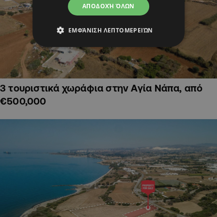
ΑΠΟΔΟΧΉ ΌΛΩΝ
ΕΜΦΆΝΙΣΗ ΛΕΠΤΟΜΕΡΕΙΏΝ
3 τουριστικά χωράφια στην Αγία Νάπα, από
€500,000