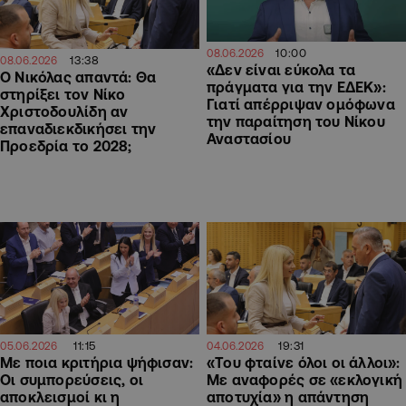
10:00
08.06.2026
13:38
08.06.2026
«Δεν είναι εύκολα τα
Ο Νικόλας απαντά: Θα
πράγματα για την ΕΔΕΚ»:
στηρίξει τον Νίκο
Γιατί απέρριψαν ομόφωνα
Χριστοδουλίδη αν
την παραίτηση του Νίκου
επαναδιεκδικήσει την
Αναστασίου
Προεδρία το 2028;
11:15
19:31
05.06.2026
04.06.2026
Με ποια κριτήρια ψήφισαν:
«Του φταίνε όλοι οι άλλοι»:
Οι συμπορεύσεις, οι
Με αναφορές σε «εκλογική
αποκλεισμοί κι η
αποτυχία» η απάντηση