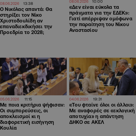
10:00
08.06.2026
13:38
08.06.2026
«Δεν είναι εύκολα τα
Ο Νικόλας απαντά: Θα
πράγματα για την ΕΔΕΚ»:
στηρίξει τον Νίκο
Γιατί απέρριψαν ομόφωνα
Χριστοδουλίδη αν
την παραίτηση του Νίκου
επαναδιεκδικήσει την
Αναστασίου
Προεδρία το 2028;
11:15
19:31
05.06.2026
04.06.2026
Με ποια κριτήρια ψήφισαν:
«Του φταίνε όλοι οι άλλοι»:
Οι συμπορεύσεις, οι
Με αναφορές σε «εκλογική
αποκλεισμοί κι η
αποτυχία» η απάντηση
διαφορετική εισήγηση
ΔΗΚΟ σε ΑΚΕΛ
Κουλία