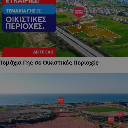
Τεμάχια Γης σε Οικιστικές Περιοχές