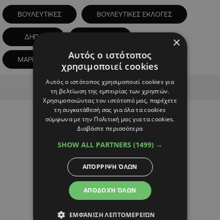
ΒΟΥΛΕΥΤΙΚΕΣ
ΒΟΥΛΕΥΤΙΚΕΣ ΕΚΛΟΓΕΣ
ΔΗΠΑ
ΚΑΡΟΓΙΑΝ
×
Αυτός ο ιστότοπος
ΜΑΡΙΟΣ ΚΑΡΟΓΙΑΝ
χρησιμοποιεί cookies
Αυτός ο ιστότοπος χρησιμοποιεί cookies για
Advertisement
τη βελτίωση της εμπειρίας των χρηστών.
Χρησιμοποιώντας τον ιστότοπό μας, παρέχετε
τη συγκατάθεσή σας για όλα τα cookies
σύμφωνα με την Πολιτική μας για τα cookies.
Διαβάστε περισσότερα
SHOW ALL PARTNERS
(1499) →
ΑΠΌΡΡΙΨΗ ΌΛΩΝ
ΑΠΟΔΟΧΉ ΌΛΩΝ
ΕΜΦΆΝΙΣΗ ΛΕΠΤΟΜΕΡΕΙΏΝ