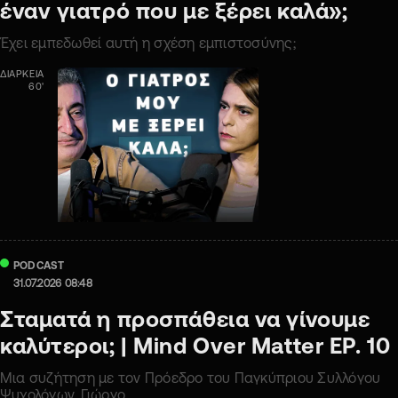
έναν γιατρό που με ξέρει καλά»;
Έχει εμπεδωθεί αυτή η σχέση εμπιστοσύνης;
ΔΙΑΡΚΕΙΑ
60'
PODCAST
31.07.2026 08:48
Σταματά η προσπάθεια να γίνουμε
καλύτεροι; | Mind Oνer Matter ΕΡ. 10
Μια συζήτηση με τον Πρόεδρο του Παγκύπριου Συλλόγου
Ψυχολόγων, Γιώργο