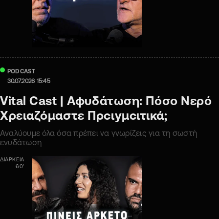
PODCAST
30.07.2026 15:45
Vital Cast | Αφυδάτωση: Πόσο Νερό
Χρειαζόμαστε Πρcιyμcιτικά;
Αναλύουμε όλα όσα πρέπει να γνωρίζεις για τη σωστή
ενυδάτωση
ΔΙΑΡΚΕΙΑ
60'