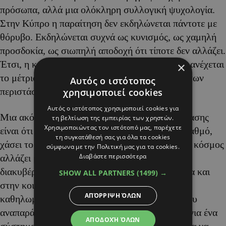
πρόσωπα, αλλά μια ολόκληρη συλλογική ψυχολογία.
Στην Κύπρο η παραίτηση δεν εκδηλώνεται πάντοτε με
θόρυβο. Εκδηλώνεται συχνά ως κυνισμός, ως χαμηλή
προσδοκία, ως σιωπηλή αποδοχή ότι τίποτε δεν αλλάζει.
Έτσι, η κοινωνία μαθαίνει να ζει με το λίγο, να ανέχεται
×
το μέτριο και να συμβιβάζεται με το κατώτερο των
Αυτός ο ιστότοπος
περιστάσεων.
χρησιμοποιεί cookies
Αυτός ο ιστότοπος χρησιμοποιεί cookies για
Μια ακόμη σοβαρή συνέπεια αυτής της κατάστασης
τη βελτίωση της εμπειρίας των χρηστών.
Χρησιμοποιώντας τον ιστότοπό μας, παρέχετε
είναι ότι η Κύπρος μοιάζει να έχει, σε μεγάλο βαθμό,
τη συγκατάθεσή σας για όλα τα cookies
χάσει το ραντεβού της με τον 21ο αιώνα. Ενώ ο κόσμος
σύμφωνα με την Πολιτική μας για τα cookies.
Διαβάστε περισσότερα
αλλάζει με ταχύτητα, με νέες απαιτήσεις στη
διακυβέρνηση, στην οικονομία, στην τεχνολογία και
SHOW ALL PARTNERS
(1499) →
στην κοινωνική οργάνωση, εμείς παραμένουμε
ΑΠΌΡΡΙΨΗ ΌΛΩΝ
καθηλωμένοι σε ένα παλαιό μοτίβο εξουσίας που
αναπαράγει συνεχώς τον εαυτό του. Πρόκειται για ένα
ΑΠΟΔΟΧΉ ΌΛΩΝ