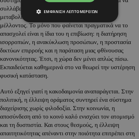
σύστημα που δείχνει όλο και λιγότερη ικανότητα να
συλλάβει το νέο, να κατανοήσει τις βαθύτερες
ΕΜΦΆΝΙΣΗ ΛΕΠΤΟΜΕΡΕΙΏΝ
μεταβολές της εποχής ή να σχεδιάσει με όρους
μέλλοντος. Το μόνο που φαίνεται πραγματικά να το
απασχολεί είναι η ίδια του η επιβίωση: η διατήρηση
ισορροπιών, η ανακύκλωση προσώπων, η προστασία
δικτύων επιρροής και η παράταση μιας φθίνουσας
κανονικότητας. Έτσι, η χώρα δεν μένει απλώς πίσω.
Εκπαιδεύεται καθημερινά στο να θεωρεί την υστέρηση
φυσική κατάσταση.
Αυτό εξηγεί γιατί η κακοδαιμονία αναπαράγεται. Στην
πολιτική, η έλλειψη οράματος συντηρεί ένα σύστημα
διαχείρισης χωρίς φιλοδοξία. Στην κοινωνία, η
αποσύνδεση από το κοινό καλό ενισχύει τον ατομισμό
και τη δυσπιστία. Και στους θεσμούς, η έλλειψη
απαιτητικότητας απέναντι στην ποιότητα επιτρέπει στη