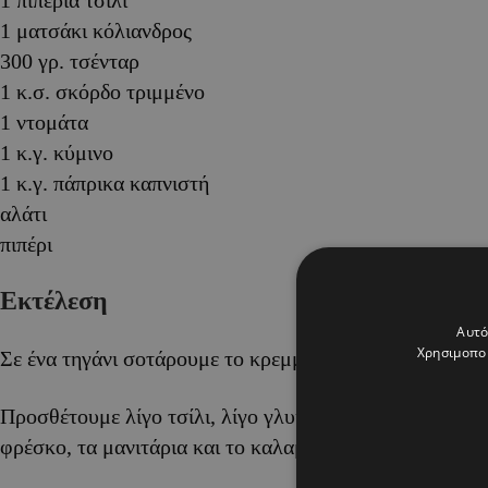
1 πιπεριά τσίλι
1 ματσάκι κόλιανδρος
300 γρ. τσένταρ
1 κ.σ. σκόρδο τριμμένο
1 ντομάτα
1 κ.γ. κύμινο
1 κ.γ. πάπρικα καπνιστή
αλάτι
πιπέρι
Εκτέλεση
Αυτό
Χρησιμοποι
Σε ένα τηγάνι σοτάρουμε το κρεμμύδι, τις πιπεριές και 
Προσθέτουμε λίγο τσίλι, λίγο γλυκό πιπέρι, λίγο κόλιαν
φρέσκο, τα μανιτάρια και το καλαμπόκι.