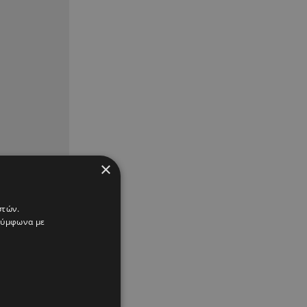
×
στών.
 σύμφωνα με