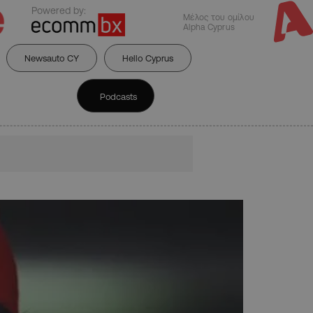
Powered by:
Μέλος του ομίλου
Alpha Cyprus
Newsauto CY
Hello Cyprus
Podcasts