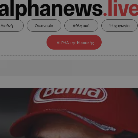
Διεθνή
Οικονομία
Αθλητικά
Ψυχαγωγία
ALPHA της Κυριακής