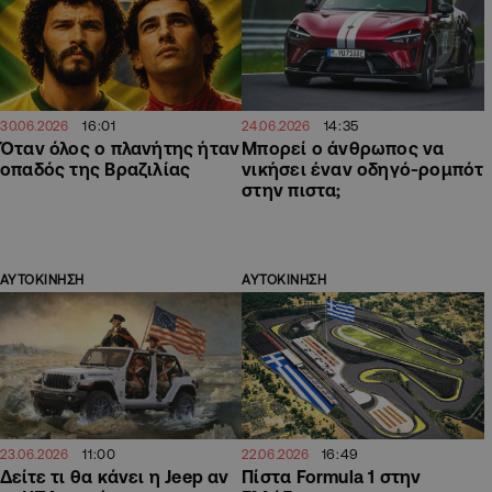
16:01
14:35
30.06.2026
24.06.2026
Όταν όλος ο πλανήτης ήταν
Μπορεί ο άνθρωπος να
οπαδός της Βραζιλίας
νικήσει έναν οδηγό-ρομπότ
στην πιστα;
ΑΥΤΟΚΙΝΗΣΗ
ΑΥΤΟΚΙΝΗΣΗ
11:00
16:49
23.06.2026
22.06.2026
Δείτε τι θα κάνει η Jeep αν
Πίστα Formula 1 στην