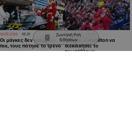
16:21
14:36
16.06.2026
15.06.2026
Ζωντανή Ροή
Ειδήσεων
Οι μάγκες δεν υπάρχουν
Μπορεί ο Hamilton να
πια, τους πάτησε το τρένο
διεκδικήσει το
πρωτάθλημα;
ΑΥΤΟΚΙΝΗΣΗ
ΑΥΤΟΚΙΝΗΣΗ
12:03
12:58
12.06.2026
11.06.2026
Honda Prelude: η
Porsche: Τρεις 911 για το