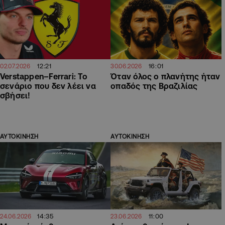
12:21
16:01
02.07.2026
30.06.2026
Verstappen–Ferrari: Το
Όταν όλος ο πλανήτης ήταν
σενάριο που δεν λέει να
οπαδός της Βραζιλίας
σβήσει!
ΑΥΤΟΚΙΝΗΣΗ
ΑΥΤΟΚΙΝΗΣΗ
14:35
11:00
24.06.2026
23.06.2026