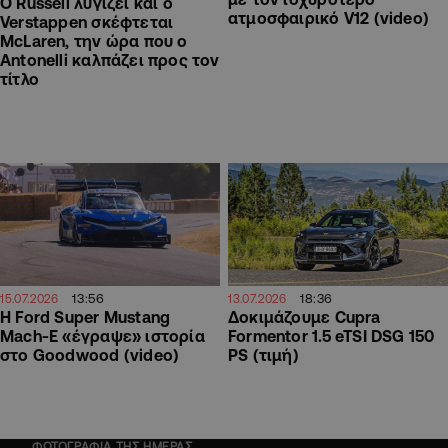
Ο Russell λυγίζει και ο
ατμοσφαιρικό V12 (video)
Verstappen σκέφτεται
McLaren, την ώρα που ο
Antonelli καλπάζει προς τον
τίτλο
13:56
18:36
15.07.2026
13.07.2026
Η Ford Super Mustang
Δοκιμάζουμε Cupra
Mach-E «έγραψε» ιστορία
Formentor 1.5 eTSI DSG 150
στο Goodwood (video)
PS (τιμή)
ΦΩΤΟΓΡΑΦΙΑ ΤΗΣ ΗΜΕΡΑΣ