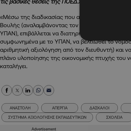
τις βασικές θέσεις της ΠΟΕΔ.»
«Μέσω της διαδικασίας που αποφάσισε η Επιτρο
Βουλής (αναλαμβάνοντας τον ρόλο που θα έπρεπε 
ΥΠΑΝ), επιβάλλεται να διατηρηθούν τα σημεία τα 
συμφωνημένα με το ΥΠΑΝ, να βελτιωθεί το νομοσχ
αριθμητική αξιολόγηση από τον διευθυντή) και ν
πλάνο υλοποίησης της οικονομικής πτυχής του 
καταλήγει.
ΑΝΑΣΤΟΛΗ
ΑΠΕΡΓΙΑ
ΔΑΣΚΑΛΟΙ
ΣΥΣΤΗΜΑ ΑΞΙΟΛΟΓΗΣΗΣ ΕΚΠΑΙΔΕΥΤΙΚΩΝ
ΣΧΟΛΕΙΑ
Advertisement