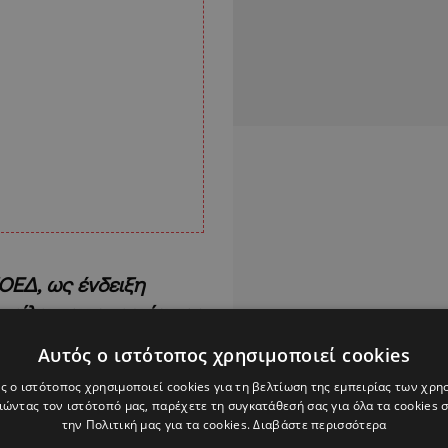
ΠΟΕΔ, ως ένδειξη
ίλει την απεργία της
υτή θα
Αυτός ο ιστότοπος χρησιμοποιεί cookies
η Ολομέλεια της
ς ο ιστότοπος χρησιμοποιεί cookies για τη βελτίωση της εμπειρίας των χρη
περίπτωση που το
ώντας τον ιστότοπό μας, παρέχετε τη συγκατάθεσή σας για όλα τα cookies
λεια αποκλίνει από
την Πολιτική μας για τα cookies.
Διαβάστε περισσότερα