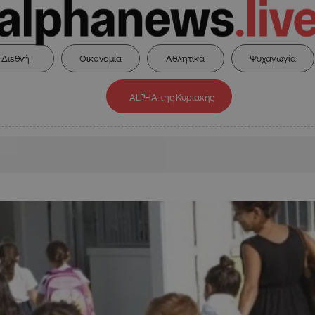
Διεθνή
Οικονομία
Αθλητικά
Ψυχαγωγία
ALPHA της Κυριακής