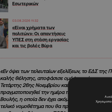
Εσωτερικών
03.08.2026 11:32
«Είναι χρήματα των
πολιτών»: Οι απαντήσεις
ΥΠΕΣ στη στάση εργασίας
και τις βολές Βύρα
«Εν όψει των τελευταίων εξελίξεων, το ΕΔΣ της 
καλής θέλησης, αποφάσισε ομόφωνα όπως αναστε
Τετάρτης 26ης Νοεμβρίου και ανακοινώσει ότι α
πραγματοποιηθεί την ημέρα που θα συνεδριάσει 
Αυτό
Βουλής, η οποία δεν έχει ακόμη καθοριστεί, σε 
Χρησιμοποι
τελικό νομοθέτημα που θα προωθηθεί στην ολομέ