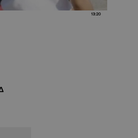
13:20
Δ