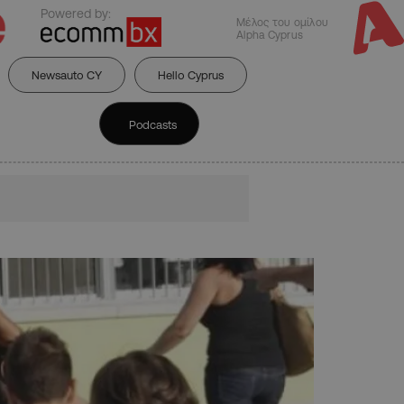
Powered by:
Μέλος του ομίλου
Alpha Cyprus
Newsauto CY
Hello Cyprus
Podcasts