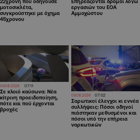
22χρονη που οδηγούσε
Επηρεάζονται δρόμοι λόγω
μοτοσικλέτα,
εργασιών του ΕΟΑ
συγκρούστηκε με όχημα
Αμμοχώστου
45χρονου
07:11
09.08.2026
Σε κλοιό καύσωνα: Νέα
07:02
09.08.2026
κίτρινη προειδοποίηση,
Σαρωτικοί έλεγχοι κι εννέα
πότε και πού έρχονται
συλλήψεις: Πόσοι οδηγοί
βροχές
πιάστηκαν μεθυσμένοι και
πόσοι υπό την επήρεια
ναρκωτικών