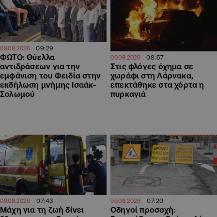
09:29
09.08.2026
ΦΩΤΟ: Θύελλα
08:57
09.08.2026
αντιδράσεων για την
Στις φλόγες όχημα σε
εμφάνιση του Φειδία στην
χωράφι στη Λάρνακα,
εκδήλωση μνήμης Ισαάκ-
επεκτάθηκε στα χόρτα η
Σολωμού
πυρκαγιά
07:43
07:20
09.08.2026
09.08.2026
Μάχη για τη ζωή δίνει
Οδηγοί προσοχή: