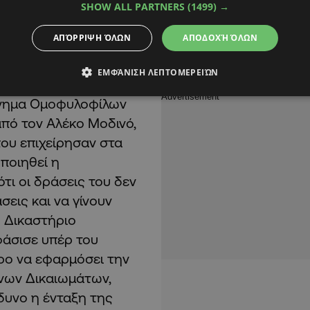
SHOW ALL PARTNERS
(1499) →
ύπρου στην ΕΕ
ε άλλους οργανισμούς
ΑΠΌΡΡΙΨΗ ΌΛΩΝ
ΑΠΟΔΟΧΉ ΌΛΩΝ
ΕΜΦΆΝΙΣΗ ΛΕΠΤΟΜΕΡΕΙΏΝ
ς της Accept ήταν να
ίνημα Ομοφυλοφίλων
πό τον Αλέκο Μοδινό,
ου επιχείρησαν στα
ποιηθεί η
τι οι δράσεις του δεν
εις και να γίνουν
 Δικαστήριο
άσισε υπέρ του
ρο να εφαρμόσει την
νων Δικαιωμάτων,
νδυνο η ένταξη της