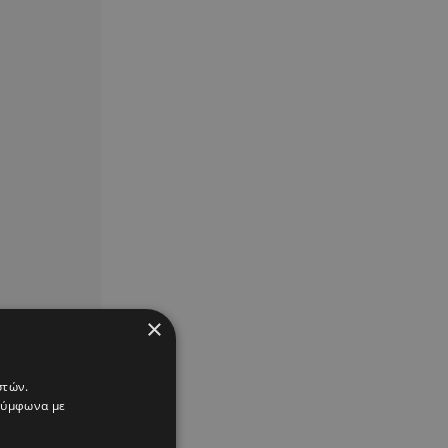
×
στών.
 σύμφωνα με