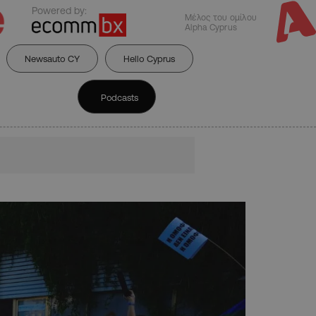
Powered by:
Μέλος του ομίλου
Alpha Cyprus
Newsauto CY
Hello Cyprus
Podcasts