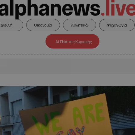
Διεθνή
Οικονομία
Αθλητικά
Ψυχαγωγία
ALPHA της Κυριακής