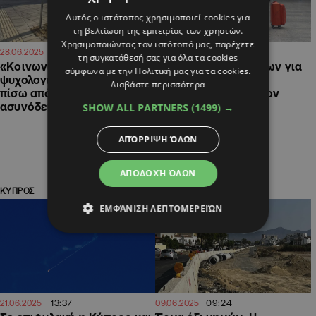
Αυτός ο ιστότοπος χρησιμοποιεί cookies για
τη βελτίωση της εμπειρίας των χρηστών.
Χρησιμοποιώντας τον ιστότοπό μας, παρέχετε
10:55
13:49
28.06.2025
22.06.2025
τη συγκατάθεσή σας για όλα τα cookies
«Κοινωνικό τεκμήριο»: Οι
Τα πλάνα των Κύπριων για
σύμφωνα με την Πολιτική μας για τα cookies.
ψυχολογικές παράμετροι
διακοπές: Πως
Διαβάστε περισσότερα
πίσω από τη βία
επηρεάζονται από τον
ασυνόδευτων μεταναστών
πόλεμο, ποιοι οι
SHOW ALL PARTNERS
(1499) →
δημοφιλέστεροι
προορισμοί
ΑΠΌΡΡΙΨΗ ΌΛΩΝ
ΑΠΟΔΟΧΉ ΌΛΩΝ
ΚΥΠΡΟΣ
ΚΥΠΡΟΣ
ΕΜΦΆΝΙΣΗ ΛΕΠΤΟΜΕΡΕΙΏΝ
13:37
09:24
21.06.2025
09.06.2025