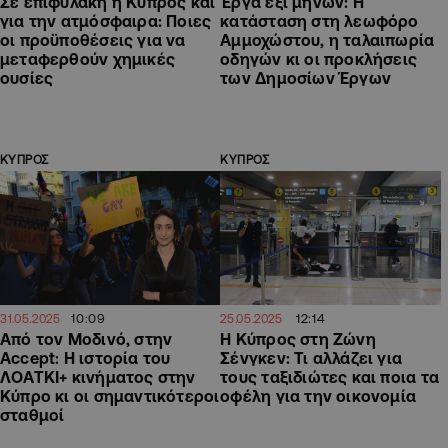
Σε επιφυλακή η Κύπρος και
Έργα έξι μηνών: Η
για την ατμόσφαιρα: Ποιες
κατάσταση στη λεωφόρο
οι προϋποθέσεις για να
Αμμοχώστου, η ταλαιπωρία
μεταφερθούν χημικές
οδηγών κι οι προκλήσεις
ουσίες
των Δημοσίων Έργων
ΚΥΠΡΟΣ
ΚΥΠΡΟΣ
10:09
12:14
31.05.2025
25.05.2025
Από τον Μοδινό, στην
Η Κύπρος στη Ζώνη
Accept: Η ιστορία του
Σένγκεν: Τι αλλάζει για
ΛΟΑΤΚΙ+ κινήματος στην
τους ταξιδιώτες και ποια τα
Κύπρο κι οι σημαντικότεροι
οφέλη για την οικονομία
σταθμοί