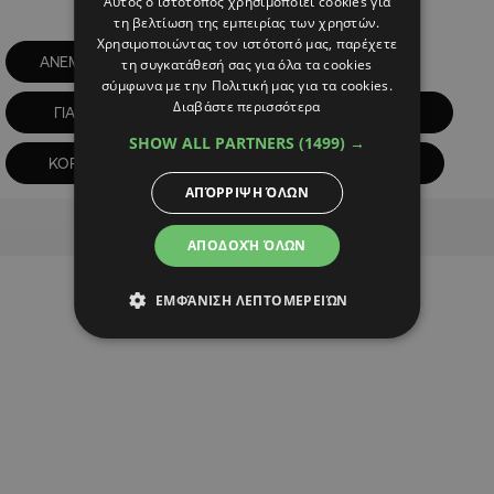
Αυτός ο ιστότοπος χρησιμοποιεί cookies για
τη βελτίωση της εμπειρίας των χρηστών.
Χρησιμοποιώντας τον ιστότοπό μας, παρέχετε
ΑΝΕΜΟΣΤΡΟΒΙΛΟΣ
ΓΕΡΜΑΣΟΓΕΙΑ
τη συγκατάθεσή σας για όλα τα cookies
σύμφωνα με την Πολιτική μας για τα cookies.
Διαβάστε περισσότερα
ΓΙΑΓΙΑ
ΔΩΜΑΤΙΟ
ΘΕΟΜΗΝΙΑ
SHOW ALL PARTNERS
(1499) →
ΚΟΡΙΤΣΙ
ΛΕΜΕΣΟΣ
ΠΑΠΠΟΥΣ
ΑΠΌΡΡΙΨΗ ΌΛΩΝ
Advertisement
ΑΠΟΔΟΧΉ ΌΛΩΝ
ΕΜΦΆΝΙΣΗ ΛΕΠΤΟΜΕΡΕΙΏΝ