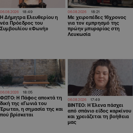
18:49
18:21
06.08.2026
06.08.2026
Η Δήμητρα Ελευθερίου η
Με χειροπέδες 16χρονος
νέα Πρόεδρος του
για τον εμπρησμό της
Συμβουλίου «Φωνή»
πρώην μπυραρίας στη
Λευκωσία
18:05
06.08.2026
ΦΩΤΟ: Η Πάφος αποκτά τη
17:49
06.08.2026
δική της «Γωνιά του
ΒΙΝΤΕΟ: Η Έλενα πάσχει
Έρωτα», η σημασία της και
από σπάνιο είδος καρκίνου
πού βρίσκεται
και χρειάζεται τη βοήθεια
μας