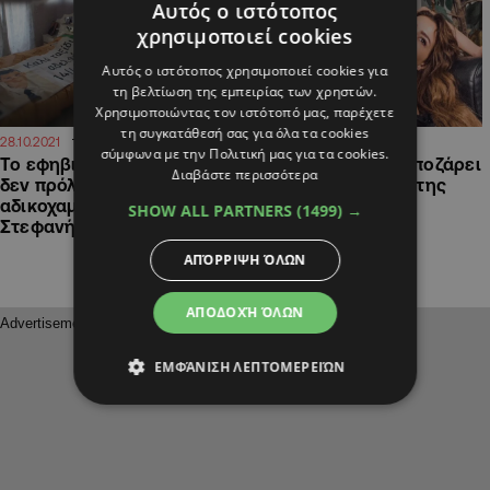
Αυτός ο ιστότοπος
χρησιμοποιεί cookies
Αυτός ο ιστότοπος χρησιμοποιεί cookies για
τη βελτίωση της εμπειρίας των χρηστών.
Χρησιμοποιώντας τον ιστότοπό μας, παρέχετε
τη συγκατάθεσή σας για όλα τα cookies
16:00
16:53
28.10.2021
28.04.2021
σύμφωνα με την Πολιτική μας για τα cookies.
Το εφηβικό δωμάτιο κι όσα
H Xαριτίνη Ηλιάδου ποζάρει
Διαβάστε περισσότερα
δεν πρόλαβε να ζήσει ο
topless στο κρεβάτι της
αδικοχαμένος Παναγιώτης
(ΦΩΤΟ)
SHOW ALL PARTNERS
(1499) →
Στεφανή
ΑΠΌΡΡΙΨΗ ΌΛΩΝ
ΑΠΟΔΟΧΉ ΌΛΩΝ
ΕΜΦΆΝΙΣΗ ΛΕΠΤΟΜΕΡΕΙΏΝ