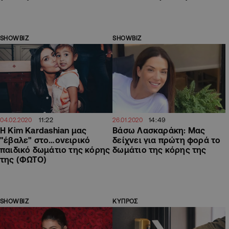
SHOWBIZ
SHOWBIZ
11:22
14:49
04.02.2020
26.01.2020
Η Κim Kardashian μας
Βάσω Λασκαράκη: Μας
"έβαλε" στο…ονειρικό
δείχνει για πρώτη φορά το
παιδικό δωμάτιο της κόρης
δωμάτιο της κόρης της
της (ΦΩΤΟ)
SHOWBIZ
ΚΥΠΡΟΣ