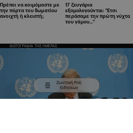
Πρέπει να κοιμόμαστε με
17 ζευγάρια
την πόρτα του δωματίου
εξομολογούνται: ''Ετσι
ανοιχτή ή κλειστή;
περάσαμε την πρώτη νύχτα
του γάμου…''
ΦΩΤΟΓΡΑΦΙΑ ΤΗΣ ΗΜΕΡΑΣ
Ζωντανή Ροή
Ειδήσεων