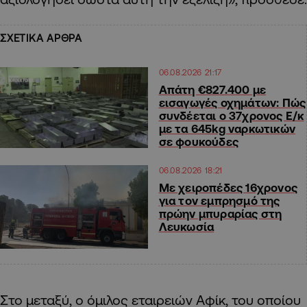
ΣΧΕΤΙΚΑ ΑΡΘΡΑ
06.08.2026 21:17
Απάτη €827.400 με
εισαγωγές οχημάτων: Πώς
συνδέεται ο 37χρονος Ε/κ
με τα 645kg ναρκωτικών
σε φουκούδες
06.08.2026 18:21
Με χειροπέδες 16χρονος
για τον εμπρησμό της
πρώην μπυραρίας στη
Λευκωσία
Στο μεταξύ, ο όμιλος εταιρειών Αφίκ, του οποίου