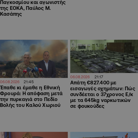
Παγκοσμίου και αγωνιστής
της ΕΟΚΑ, Παύλος Μ.
Κασάπης
21:17
06.08.2026
21:45
06.08.2026
Απάτη €827.400 με
Έπαθε κι έμαθε η Εθνική
εισαγωγές οχημάτων: Πώς
Φρουρά: Η απόφαση μετά
συνδέεται ο 37χρονος Ε/κ
την πυρκαγιά στο Πεδίο
με τα 645kg ναρκωτικών
Βολής του Καλού Χωριού
σε φουκούδες