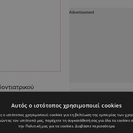
δοντιατρικού
ις συναντήσεις που
 Υγείας έγινε μια
Αυτός ο ιστότοπος χρησιμοποιεί cookies
ρα δελεαστική», για να
ς ο ιστότοπος χρησιμοποιεί cookies για τη βελτίωση της εμπειρίας των χρη
βουλευτική Επιτροπή
ώντας τον ιστότοπό μας, παρέχετε τη συγκατάθεσή σας για όλα τα cookies
την Πολιτική μας για τα cookies.
Διαβάστε περισσότερα
πάρχει έδαφος, ούτως