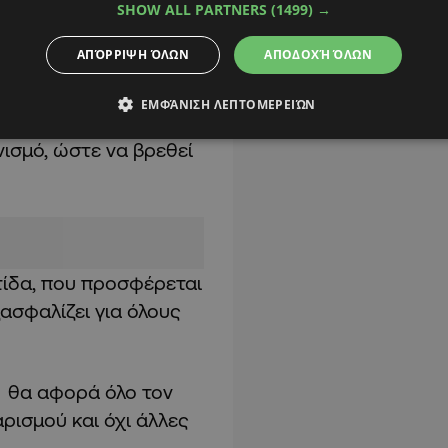
SHOW ALL PARTNERS
(1499) →
τερη συμφωνία και για
ΑΠΌΡΡΙΨΗ ΌΛΩΝ
ΑΠΟΔΟΧΉ ΌΛΩΝ
θα στείλει επιστολή
ΕΜΦΆΝΙΣΗ ΛΕΠΤΟΜΕΡΕΙΏΝ
τρων εκφράζεται η
ισμό, ώστε να βρεθεί
τίδα, που προσφέρεται
ξασφαλίζει για όλους
ί, θα αφορά όλο τον
ρισμού και όχι άλλες