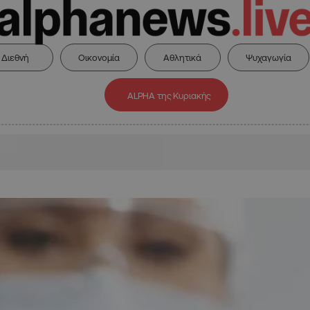
Διεθνή
Οικονομία
Αθλητικά
Ψυχαγωγία
ALPHA της Κυριακής