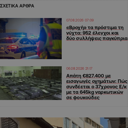
ΣΧΕΤΙΚΑ ΑΡΘΡΑ
07.08.2026 07:09
«Βροχή» τα πρόστιμα τη
νύχτα: 952 έλεγχοι και
δύο συλλήψεις παγκύπρια
06.08.2026 21:17
Απάτη €827.400 με
εισαγωγές οχημάτων: Πώς
συνδέεται ο 37χρονος Ε/κ
με τα 645kg ναρκωτικών
σε φουκούδες