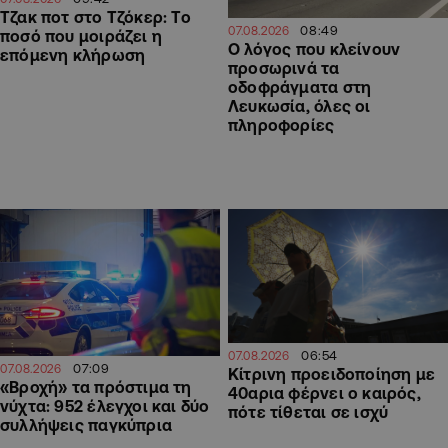
Τζακ ποτ στο Τζόκερ: Το
08:49
07.08.2026
ποσό που μοιράζει η
Ο λόγος που κλείνουν
επόμενη κλήρωση
προσωρινά τα
οδοφράγματα στη
Λευκωσία, όλες οι
πληροφορίες
06:54
07.08.2026
07:09
07.08.2026
Κίτρινη προειδοποίηση με
«Βροχή» τα πρόστιμα τη
40αρια φέρνει ο καιρός,
νύχτα: 952 έλεγχοι και δύο
πότε τίθεται σε ισχύ
συλλήψεις παγκύπρια