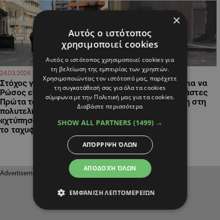
×
Αυτός ο ιστότοπος
χρησιμοποιεί cookies
Αυτός ο ιστότοπος χρησιμοποιεί cookies για
τη βελτίωση της εμπειρίας των χρηστών.
22:55
16:10
24.03.2026
24.03.2026
Χρησιμοποιώντας τον ιστότοπό μας, παρέχετε
Στόχος για τρίτη φορά ο
Ψάχνουν στα CCTV για να
τη συγκατάθεσή σας για όλα τα cookies
Ρώσος επιχειρηματίας:
εντοπίσουν τους δράστες
σύμφωνα με την Πολιτική μας για τα cookies.
Πρώτα του έκαψαν
πίσω από την έκρηξη στη
Διαβάστε περισσότερα
πολυτελή οχήματα, μετά
Λεμεσό
«χτύπησαν» κάβα και τώρα
SHOW ALL PARTNERS
(1499) →
το ταχυφαγείο
ΑΠΌΡΡΙΨΗ ΌΛΩΝ
ΑΠΟΔΟΧΉ ΌΛΩΝ
ΕΜΦΆΝΙΣΗ ΛΕΠΤΟΜΕΡΕΙΏΝ