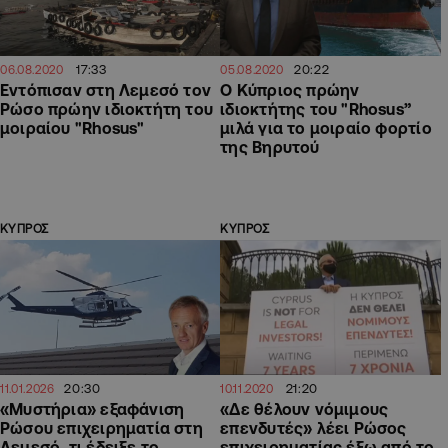
17:33
20:22
06.08.2020
05.08.2020
Εντόπισαν στη Λεμεσό τον
Ο Κύπριος πρώην
Ρώσο πρώην ιδιοκτήτη του
ιδιοκτήτης του "Rhosus”
μοιραίου "Rhosus"
μιλά για το μοιραίο φορτίο
της Βηρυτού
ΚΥΠΡΟΣ
ΚΥΠΡΟΣ
20:30
21:20
11.01.2026
10.11.2020
«Μυστήρια» εξαφάνιση
«Δε θέλουν νόμιμους
Ρώσου επιχειρηματία στη
επενδυτές» λέει Ρώσος
Λεμεσό, τι έδειξε το
επιχειρηματίας έξω από το