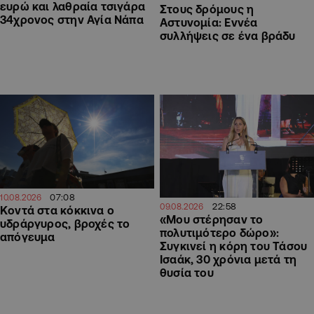
ευρώ και λαθραία τσιγάρα
Στους δρόμους η
34χρονος στην Αγία Νάπα
Αστυνομία: Εννέα
συλλήψεις σε ένα βράδυ
07:08
10.08.2026
22:58
09.08.2026
Κοντά στα κόκκινα ο
«Μου στέρησαν το
υδράργυρος, βροχές το
πολυτιμότερο δώρο»:
απόγευμα
Συγκινεί η κόρη του Τάσου
Ισαάκ, 30 χρόνια μετά τη
θυσία του