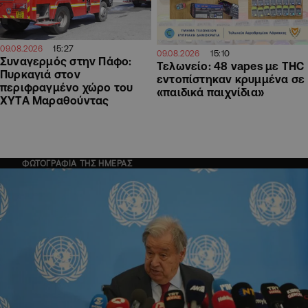
15:27
09.08.2026
15:10
09.08.2026
Συναγερμός στην Πάφο:
Τελωνείο: 48 vapes με THC
Πυρκαγιά στον
εντοπίστηκαν κρυμμένα σε
περιφραγμένο χώρο του
«παιδικά παιχνίδια»
ΧΥΤΑ Μαραθούντας
ΦΩΤΟΓΡΑΦΙΑ ΤΗΣ ΗΜΕΡΑΣ