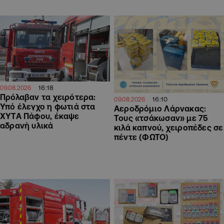
16:18
09.08.2026
Πρόλαβαν τα χειρότερα:
16:10
09.08.2026
Υπό έλεγχο η φωτιά στα
Αεροδρόμιο Λάρνακας:
ΧΥΤΑ Πάφου, έκαψε
Τους «τσάκωσαν» με 75
αδρανή υλικά
κιλά καπνού, χειροπέδες σε
πέντε (ΦΩΤΟ)