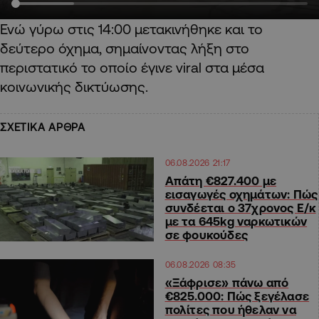
Ενώ γύρω στις 14:00 μετακινήθηκε και το
δεύτερο όχημα, σημαίνοντας λήξη στο
περιστατικό το οποίο έγινε viral στα μέσα
κοινωνικής δικτύωσης.
ΣΧΕΤΙΚΑ ΑΡΘΡΑ
06.08.2026 21:17
Απάτη €827.400 με
εισαγωγές οχημάτων: Πώς
συνδέεται ο 37χρονος Ε/κ
με τα 645kg ναρκωτικών
σε φουκούδες
06.08.2026 08:35
«Ξάφρισε» πάνω από
€825.000: Πώς ξεγέλασε
πολίτες που ήθελαν να