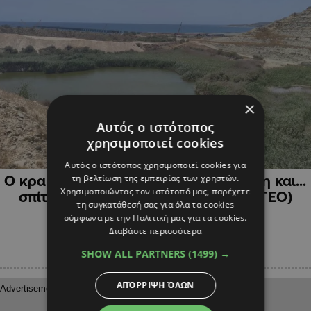
×
Αυτός ο ιστότοπος
χρησιμοποιεί cookies
ΚΥΠΡΟΣ
Αυτός ο ιστότοπος χρησιμοποιεί cookies για
τη βελτίωση της εμπειρίας των χρηστών.
Ο κρατήρας στο Μαρί που έγινε λίμνη και…
Χρησιμοποιώντας τον ιστότοπό μας, παρέχετε
σπίτι για σπάνια είδη πουλιών (ΒΙΝΤΕΟ)
τη συγκατάθεσή σας για όλα τα cookies
σύμφωνα με την Πολιτική μας για τα cookies.
Διαβάστε περισσότερα
SHOW ALL PARTNERS
(1499) →
ΑΠΌΡΡΙΨΗ ΌΛΩΝ