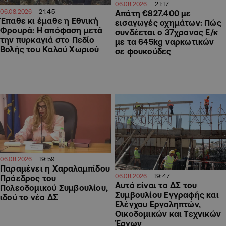
21:17
06.08.2026
21:45
06.08.2026
Απάτη €827.400 με
Έπαθε κι έμαθε η Εθνική
εισαγωγές οχημάτων: Πώς
Φρουρά: Η απόφαση μετά
συνδέεται ο 37χρονος Ε/κ
την πυρκαγιά στο Πεδίο
με τα 645kg ναρκωτικών
Βολής του Καλού Χωριού
σε φουκούδες
19:59
06.08.2026
Παραμένει η Χαραλαμπίδου
19:47
06.08.2026
Πρόεδρος του
Αυτό είναι το ΔΣ του
Πολεοδομικού Συμβουλίου,
Συμβουλίου Εγγραφής και
ιδού το νέο ΔΣ
Ελέγχου Εργοληπτών,
Οικοδομικών και Τεχνικών
Έργων