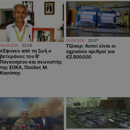
22:07
06.08.2026
22:25
Τζόκερ: Αυτοί είναι οι
06.08.2026
«Έφυγε» από τη ζωή ο
«χρυσοί» αριθμοί για
βετεράνος του Β’
€2.500.000
Παγκοσμίου και αγωνιστής
της ΕΟΚΑ, Παύλος Μ.
Κασάπης