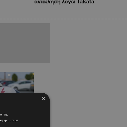
ανάκληση λόγω Takata
×
στών.
 σύμφωνα με