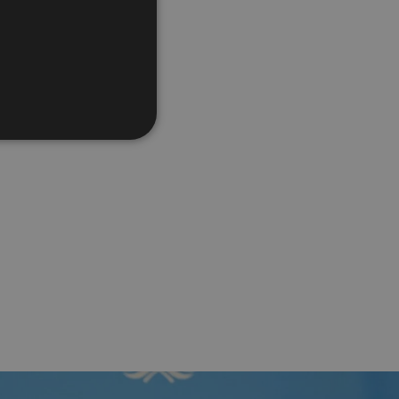
τών οδηγών:
 στη δια βίου
θα ρυθμίζει τον