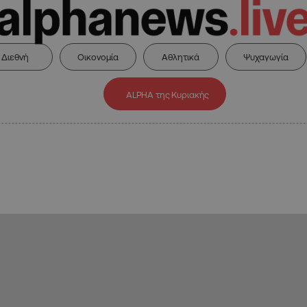
Διεθνή
Οικονομία
Αθλητικά
Ψυχαγωγία
ALPHA της Κυριακής