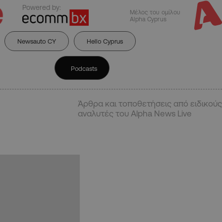
Powered by:
Μέλος του ομίλου
Alpha Cyprus
Newsauto CY
Hello Cyprus
Podcasts
Άρθρα και τοποθετήσεις από ειδικούς
αναλυτές του Alpha News Live