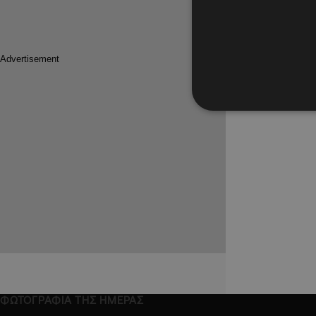
11.12.2024
Είναι ή 
του αερό
Mazda D
Στήνεται 
οχημάτων
ΦΩΤΟΓΡΑΦΙΑ ΤΗΣ ΗΜΕΡΑΣ