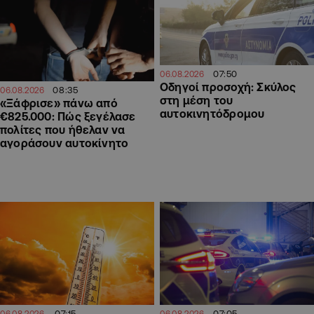
07:50
06.08.2026
Οδηγοί προσοχή: Σκύλος
08:35
06.08.2026
στη μέση του
«Ξάφρισε» πάνω από
αυτοκινητόδρομου
€825.000: Πώς ξεγέλασε
πολίτες που ήθελαν να
αγοράσουν αυτοκίνητο
07:15
07:05
06.08.2026
06.08.2026