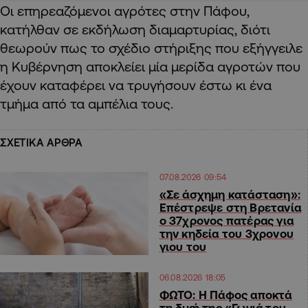
Οι επηρεαζόμενοι αγρότες στην Πάφου,
κατήλθαν σε εκδήλωση διαμαρτυρίας, διότι
θεωρούν πως το σχέδιο στήριξης που εξήγγειλε
η Κυβέρνηση αποκλείει μία μερίδα αγροτών που
έχουν καταφέρει να τρυγήσουν έστω κι ένα
τμήμα από τα αμπέλια τους.
ΣΧΕΤΙΚΑ ΑΡΘΡΑ
07.08.2026 09:54
«Σε άσχημη κατάσταση»:
Επέστρεψε στη Βρετανία
ο 37χρονος πατέρας για
την κηδεία του 3χρονου
γιου του
06.08.2026 18:05
ΦΩΤΟ: Η Πάφος αποκτά
τη δική της «Γωνιά του