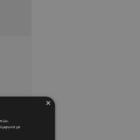
×
στών.
 σύμφωνα με