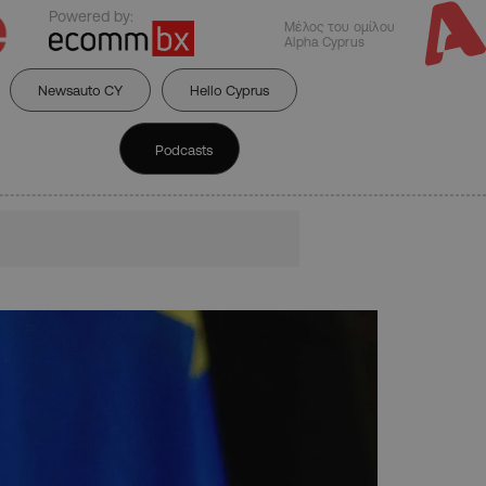
Powered by:
Μέλος του ομίλου
Alpha Cyprus
Newsauto CY
Hello Cyprus
Podcasts