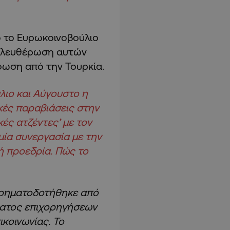
ο το Ευρωκοινοβούλιο
πελευθέρωση αυτών
ωση από την Τουρκία.
λιο και Αύγουστο η
κές παραβιάσεις στην
κές ατζέντες’ με τον
αμία συνεργασία με την
ή προεδρία. Πώς το
γχρηματοδοτήθηκε από
ματος επιχορηγήσεων
κοινωνίας. Το