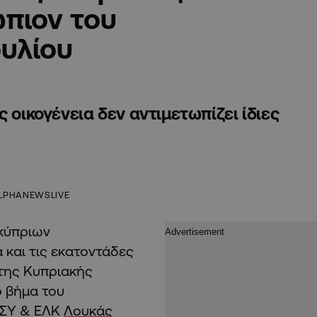
πιον του
υλίου
 οικογένεια δεν αντιμετωπίζει ίδιες
LPHANEWSLIVE
κύπριων
 και τις εκατοντάδες
 της Κυπριακής
ο βήμα του
ΗΣΥ & ΕΛΚ
Λουκάς