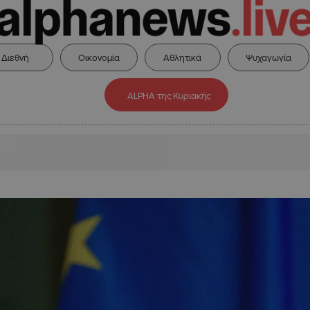
Διεθνή
Οικονομία
Αθλητικά
Ψυχαγωγία
ALPHA της Κυριακής