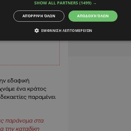
SHOW ALL PARTNERS
(1499) →
ΑΠΌΡΡΙΨΗ ΌΛΩΝ
ΑΠΟΔΟΧΉ ΌΛΩΝ
ΕΜΦΆΝΙΣΗ ΛΕΠΤΟΜΕΡΕΙΏΝ
ην εδαφική
εχνάμε ένα κράτος
 δεκαετίες παραμένει
νες παράνομα στα
α την καταδίκη