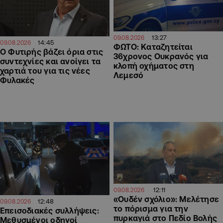
13:27
09.08.2026
14:45
09.08.2026
ΦΩΤΟ: Καταζητείται
O Φυτιρής βάζει όρια στις
36χρονος Ουκρανός για
συντεχνίες και ανοίγει τα
κλοπή οχήματος στη
χαρτιά του για τις νέες
Λεμεσό
Φυλακές
12:11
09.08.2026
«Ουδέν σχόλιο»: Μελέτησε
12:48
09.08.2026
το πόρισμα για την
Επεισοδιακές συλλήψεις:
πυρκαγιά στο Πεδίο Βολής
Μεθυσμένοι οδηγοί