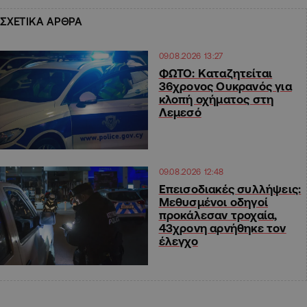
ΣΧΕΤΙΚΑ ΑΡΘΡΑ
09.08.2026 13:27
ΦΩΤΟ: Καταζητείται
36χρονος Ουκρανός για
κλοπή οχήματος στη
Λεμεσό
09.08.2026 12:48
Επεισοδιακές συλλήψεις:
Μεθυσμένοι οδηγοί
προκάλεσαν τροχαία,
43χρονη αρνήθηκε τον
έλεγχο