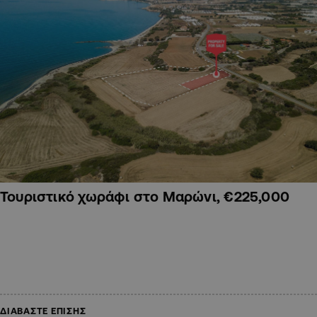
Τουριστικό χωράφι στο Μαρώνι, €225,000
ΔΙΑΒΑΣΤΕ ΕΠΙΣΗΣ