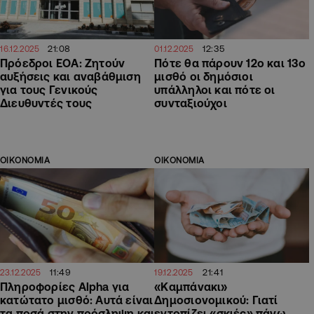
21:08
12:35
16.12.2025
01.12.2025
Πρόεδροι ΕΟΑ: Ζητούν
Πότε θα πάρουν 12ο και 13ο
αυξήσεις και αναβάθμιση
μισθό οι δημόσιοι
για τους Γενικούς
υπάλληλοι και πότε οι
Διευθυντές τους
συνταξιούχοι
ΟΙΚΟΝΟΜΙΑ
ΟΙΚΟΝΟΜΙΑ
11:49
21:41
23.12.2025
19.12.2025
Πληροφορίες Alpha για
«Καμπάνακι»
κατώτατο μισθό: Αυτά είναι
Δημοσιονομικού: Γιατί
τα ποσά στην πρόσληψη και
εντοπίζει «σκιές» πάνω