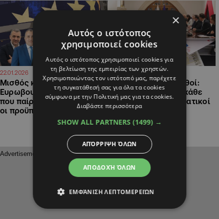
×
Αυτός ο ιστότοπος
χρησιμοποιεί cookies
Αυτός ο ιστότοπος χρησιμοποιεί cookies για
τη βελτίωση της εμπειρίας των χρηστών.
10:44
22:22
22.01.2026
15.01.2026
Χρησιμοποιώντας τον ιστότοπό μας, παρέχετε
Μισθός και επιδόματα
Πλουσιοπάροχοι μισθοί:
τη συγκατάθεσή σας για όλα τα cookies
Ευρωβουλευτών: Τα ποσά
Πόσα πληρώνονται κάθε
σύμφωνα με την Πολιτική μας για τα cookies.
που παίρνουν, ο σκοπός κι
μήνα ο ΠτΔ και οι κρατικοί
Διαβάστε περισσότερα
οι προϋποθέσεις
αξιωματούχοι
SHOW ALL PARTNERS
(1499) →
ΑΠΌΡΡΙΨΗ ΌΛΩΝ
ΑΠΟΔΟΧΉ ΌΛΩΝ
ΕΜΦΆΝΙΣΗ ΛΕΠΤΟΜΕΡΕΙΏΝ