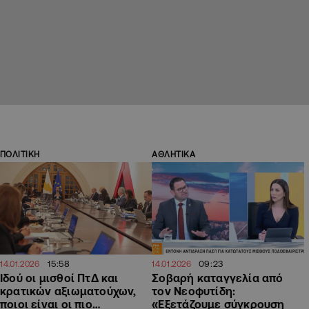
ΠΟΛΙΤΙΚΗ
ΑΘΛΗΤΙΚΑ
15:58
09:23
14.01.2026
14.01.2026
Ιδού οι μισθοί ΠτΔ και
Σοβαρή καταγγελία από
κρατικών αξιωματούχων,
τον Νεοφυτίδη:
ποιοι είναι οι πιο…
«Εξετάζουμε σύγκρουση