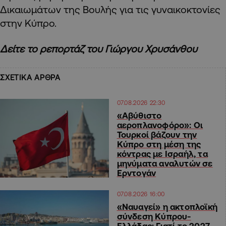
Δικαιωμάτων της Βουλής για τις γυναικοκτονίες
στην Κύπρο.
Δείτε το ρεπορτάζ του Γιώργου Χρυσάνθου
ΣΧΕΤΙΚΑ ΑΡΘΡΑ
07.08.2026 22:30
«Αβύθιστο
αεροπλανοφόρο»: Οι
Τουρκοί βάζουν την
Κύπρο στη μέση της
κόντρας με Ισραήλ, τα
μηνύματα αναλυτών σε
Ερντογάν
07.08.2026 16:00
«Ναυαγεί» η ακτοπλοϊκή
σύνδεση Κύπρου-
Ελλάδας; Γιατί το 2027