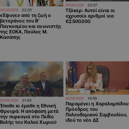
22:07
06.08.2026
22:25
Τζόκερ: Αυτοί είναι οι
06.08.2026
«Έφυγε» από τη ζωή ο
«χρυσοί» αριθμοί για
βετεράνος του Β’
€2.500.000
Παγκοσμίου και αγωνιστής
της ΕΟΚΑ, Παύλος Μ.
Κασάπης
19:59
06.08.2026
21:45
06.08.2026
Παραμένει η Χαραλαμπίδου
Έπαθε κι έμαθε η Εθνική
Πρόεδρος του
Φρουρά: Η απόφαση μετά
Πολεοδομικού Συμβουλίου,
την πυρκαγιά στο Πεδίο
ιδού το νέο ΔΣ
Βολής του Καλού Χωριού