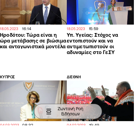
16:14
15:59
18.05.2023
18.05.2023
Ηροδότου: Τώρα είναι η
Υπ. Υγείας: Στόχος να
ώρα μετάβασης σε βιώσιμα
εντοπιστούν και να
και ανταγωνιστικά μοντέλα
αντιμετωπιστούν οι
αδυναμίες στο ΓεΣΥ
ΚΥΠΡΟΣ
ΔΙΕΘΝΗ
Ζωντανή Ροή
Ειδήσεων
08:32
19:49
04.03.2023
04.02.2023
Υπ. Υγείας: Αν αφήσουμε το
Ερντογάν: «Κανείς δεν θα