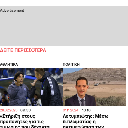
ΔΕΙΤΕ ΠΕΡΙΣΣΟΤΕΡΑ
ΑΘΛΗΤΙΚΑ
ΠΟΛΙΤΙΚΗ
09:33
13:10
28.02.2025
01.11.2024
«Στήριξη στους
Λετυμπιώτης: Μέσω
προπονητές για τις
διπλωματίας η
τιμωρίες που δέχονται,
αντιμετώπιση των