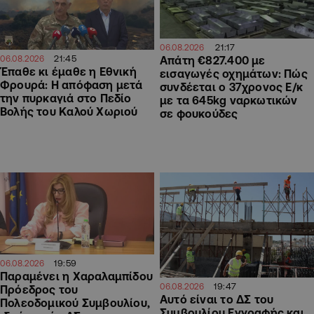
21:17
06.08.2026
21:45
06.08.2026
Απάτη €827.400 με
Έπαθε κι έμαθε η Εθνική
εισαγωγές οχημάτων: Πώς
Φρουρά: Η απόφαση μετά
συνδέεται ο 37χρονος Ε/κ
την πυρκαγιά στο Πεδίο
με τα 645kg ναρκωτικών
Βολής του Καλού Χωριού
σε φουκούδες
19:59
06.08.2026
Παραμένει η Χαραλαμπίδου
19:47
06.08.2026
Πρόεδρος του
Αυτό είναι το ΔΣ του
Πολεοδομικού Συμβουλίου,
Συμβουλίου Εγγραφής και