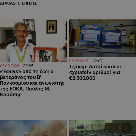
ΔΙΑΒΑΣΤΕ ΕΠΙΣΗΣ
22:07
06.08.2026
22:25
Τζόκερ: Αυτοί είναι οι
06.08.2026
«Έφυγε» από τη ζωή ο
«χρυσοί» αριθμοί για
βετεράνος του Β’
€2.500.000
Παγκοσμίου και αγωνιστής
της ΕΟΚΑ, Παύλος Μ.
Κασάπης