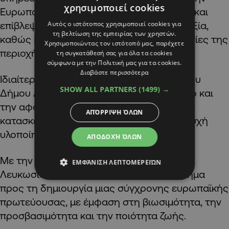
χρησιμοποιεί cookies
Ευρωπαϊκή Επιτροπή, την ομάδα μελέτης και
Αυτός ο ιστότοπος χρησιμοποιεί cookies για
επίβλεψης, την κατασκευαστική κοινοπραξία,
τη βελτίωση της εμπειρίας των χρηστών.
καθώς και τους κατοίκους και επαγγελματίες της
Χρησιμοποιώντας τον ιστότοπό μας, παρέχετε
περιοχής για τη συνεργασία τους.
τη συγκατάθεσή σας για όλα τα cookies
σύμφωνα με την Πολιτική μας για τα cookies.
Διαβάστε περισσότερα
Ιδιαίτερη μνεία έγινε στην ομάδα έργου του
SHOW ALL PARTNERS
(1499) →
Δήμου Λευκωσίας για τον επαγγελματισμό και
την αφοσίωσή της, καθώς και στην
ΑΠΌΡΡΙΨΗ ΌΛΩΝ
κατασκευαστική κοινοπραξία για την επιτυχή
υλοποίηση του έργου.
ΑΠΟΔΟΧΉ ΌΛΩΝ
Με την ολοκλήρωση του έργου, ο Δήμος
ΕΜΦΆΝΙΣΗ ΛΕΠΤΟΜΕΡΕΙΏΝ
Λευκωσίας κάνει ακόμη ένα σημαντικό βήμα
προς τη δημιουργία μιας σύγχρονης ευρωπαϊκής
πρωτεύουσας, με έμφαση στη βιωσιμότητα, την
προσβασιμότητα και την ποιότητα ζωής.