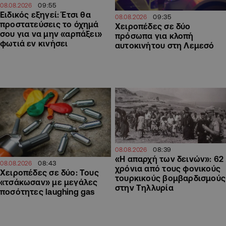
09:55
08.08.2026
Ειδικός εξηγεί: Έτσι θα
09:35
08.08.2026
προστατεύσεις το όχημά
Χειροπέδες σε δύο
σου για να μην «αρπάξει»
πρόσωπα για κλοπή
φωτιά εν κινήσει
αυτοκινήτου στη Λεμεσό
08:39
08.08.2026
«Η απαρχή των δεινών»: 62
08:43
08.08.2026
χρόνια από τους φονικούς
Χειροπέδες σε δύο: Τους
τουρκικούς βομβαρδισμούς
«τσάκωσαν» με μεγάλες
στην Τηλλυρία
ποσότητες laughing gas