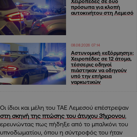
Χειροπέδες σε δύο
πρόσωπα για κλοπή
αυτοκινήτου στη Λεμεσό
08.08.2026 07:14
Αστυνομική «εξόρμηση»:
Χειροπέδες σε 12 άτομα,
τέσσερις οδηγοί
πιάστηκαν να οδηγούν
υπό την επήρεια
ναρκωτικών
Οι ίδιοι και μέλη του ΤΑΕ Λεμεσού επέστρεψαν
στη σκηνή της πτώσης του άτυχου 31χρονου
,
ερευνώντας πως πήδηξε από το μπαλκόνι του
υπνοδωματίου, όπου η σύντροφός του ήταν