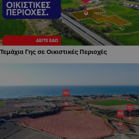
Τεμάχια Γης σε Οικιστικές Περιοχές