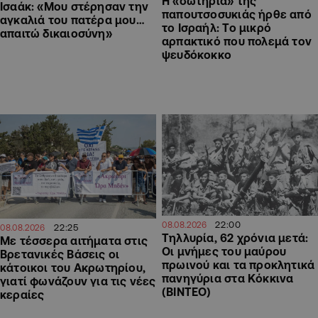
Η «σωτηρία» της
Ισαάκ: «Μου στέρησαν την
παπουτσοσυκιάς ήρθε από
αγκαλιά του πατέρα μου…
το Ισραήλ: Το μικρό
απαιτώ δικαιοσύνη»
αρπακτικό που πολεμά τον
ψευδόκοκκο
22:00
08.08.2026
22:25
08.08.2026
Τηλλυρία, 62 χρόνια μετά:
Με τέσσερα αιτήματα στις
Οι μνήμες του μαύρου
Βρετανικές Βάσεις οι
πρωινού και τα προκλητικά
κάτοικοι του Ακρωτηρίου,
πανηγύρια στα Κόκκινα
γιατί φωνάζουν για τις νέες
(ΒΙΝΤΕΟ)
κεραίες