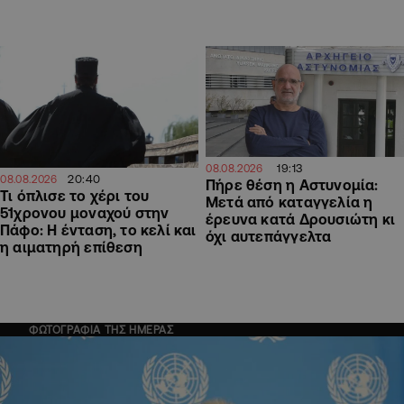
19:13
08.08.2026
20:40
08.08.2026
Πήρε θέση η Αστυνομία:
Τι όπλισε το χέρι του
Μετά από καταγγελία η
51χρονου μοναχού στην
έρευνα κατά Δρουσιώτη κι
Πάφο: Η ένταση, το κελί και
όχι αυτεπάγγελτα
η αιματηρή επίθεση
ΦΩΤΟΓΡΑΦΙΑ ΤΗΣ ΗΜΕΡΑΣ