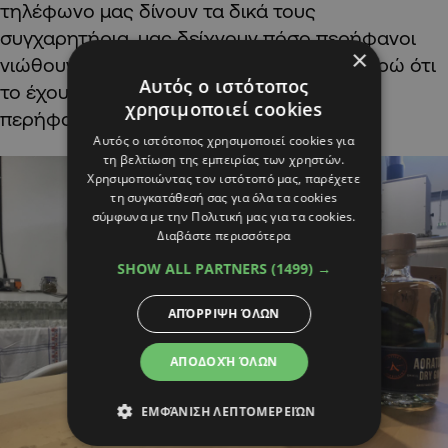
τηλέφωνο μας δίνουν τα δικά τους
συγχαρητήρια, μας δείχνουν πόσο περήφανοι
×
νιώθουν οι ίδιοι για το κυπριακό Gin…Θεωρώ ότι
Αυτός ο ιστότοπος
το έχουν αγκαλιάσει. Είμαστε πάρα πολύ
χρησιμοποιεί cookies
περήφανοι για αυτό».
Αυτός ο ιστότοπος χρησιμοποιεί cookies για
τη βελτίωση της εμπειρίας των χρηστών.
Χρησιμοποιώντας τον ιστότοπό μας, παρέχετε
τη συγκατάθεσή σας για όλα τα cookies
σύμφωνα με την Πολιτική μας για τα cookies.
Διαβάστε περισσότερα
SHOW ALL PARTNERS
(1499) →
ΑΠΌΡΡΙΨΗ ΌΛΩΝ
ΑΠΟΔΟΧΉ ΌΛΩΝ
ΕΜΦΆΝΙΣΗ ΛΕΠΤΟΜΕΡΕΙΏΝ