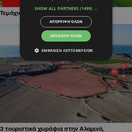
SHOW ALL PARTNERS
(1499) →
Τεμάχια Γης σε Οικιστικές Περιοχές
ΑΠΌΡΡΙΨΗ ΌΛΩΝ
ΑΠΟΔΟΧΉ ΌΛΩΝ
ΕΜΦΆΝΙΣΗ ΛΕΠΤΟΜΕΡΕΙΏΝ
3 τουριστικά χωράφια στην Αλαμινό,