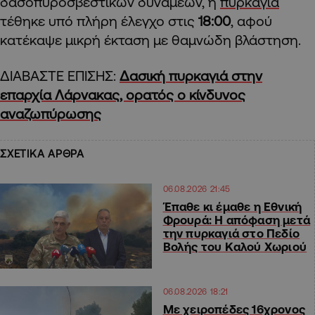
δασοπυροσβεστικών δυνάμεων, η
πυρκαγιά
τέθηκε υπό πλήρη έλεγχο στις
18:00
, αφού
κατέκαψε μικρή έκταση με θαμνώδη βλάστηση.
ΔΙΑΒΑΣΤΕ ΕΠΙΣΗΣ:
Δασική πυρκαγιά στην
επαρχία Λάρνακας, ορατός ο κίνδυνος
αναζωπύρωσης
ΣΧΕΤΙΚΑ ΑΡΘΡΑ
06.08.2026 21:45
Έπαθε κι έμαθε η Εθνική
Φρουρά: Η απόφαση μετά
την πυρκαγιά στο Πεδίο
Βολής του Καλού Χωριού
06.08.2026 18:21
Με χειροπέδες 16χρονος