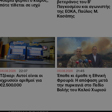
40αρια φέρνει ο καιρός,
βετεράνος του Β’
πότε τίθεται σε ισχύ
Παγκοσμίου και αγωνιστής
της ΕΟΚΑ, Παύλος Μ.
Κασάπης
22:07
21:45
06.08.2026
06.08.2026
Τζόκερ: Αυτοί είναι οι
Έπαθε κι έμαθε η Εθνική
«χρυσοί» αριθμοί για
Φρουρά: Η απόφαση μετά
€2.500.000
την πυρκαγιά στο Πεδίο
Βολής του Καλού Χωριού