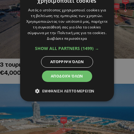
χρησιμοποιεί cookies
Αυτός ο ιστότοπος χρησιμοποιεί cookies για
τη βελτίωση της εμπειρίας των χρηστών.
Χρησιμοποιώντας τον ιστότοπό μας, παρέχετε
τη συγκατάθεσή σας για όλα τα cookies
σύμφωνα με την Πολιτική μας για τα cookies.
Διαβάστε περισσότερα
SHOW ALL PARTNERS
(1499) →
ΑΠΌΡΡΙΨΗ ΌΛΩΝ
3 τουριστικά χωράφια στην Αλαμινό,
€4,000,000
ΑΠΟΔΟΧΉ ΌΛΩΝ
ΕΜΦΆΝΙΣΗ ΛΕΠΤΟΜΕΡΕΙΏΝ