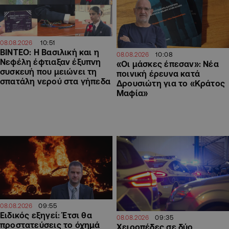
10:51
08.08.2026
ΒΙΝΤΕΟ: Η Βασιλική και η
10:08
08.08.2026
Νεφέλη έφτιαξαν έξυπνη
«Οι μάσκες έπεσαν»: Νέα
συσκευή που μειώνει τη
ποινική έρευνα κατά
σπατάλη νερού στα γήπεδα
Δρουσιώτη για το «Κράτος
Μαφία»
09:55
08.08.2026
Ειδικός εξηγεί: Έτσι θα
09:35
08.08.2026
προστατεύσεις το όχημά
Χειροπέδες σε δύο