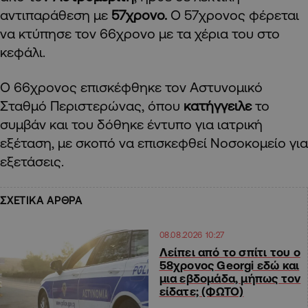
αντιπαράθεση με
57χρονο.
Ο 57χρονος φέρεται
να κτύπησε τον 66χρονο με τα χέρια του στο
κεφάλι.
Ο 66χρονος επισκέφθηκε τον Αστυνομικό
Σταθμό Περιστερώνας, όπου
κατήγγειλε
το
συμβάν και του δόθηκε έντυπο για ιατρική
εξέταση, με σκοπό να επισκεφθεί Νοσοκομείο για
εξετάσεις.
ΣΧΕΤΙΚΑ ΑΡΘΡΑ
08.08.2026 10:27
Λείπει από το σπίτι του ο
58χρονος Georgi εδώ και
μια εβδομάδα, μήπως τον
είδατε; (ΦΩΤΟ)