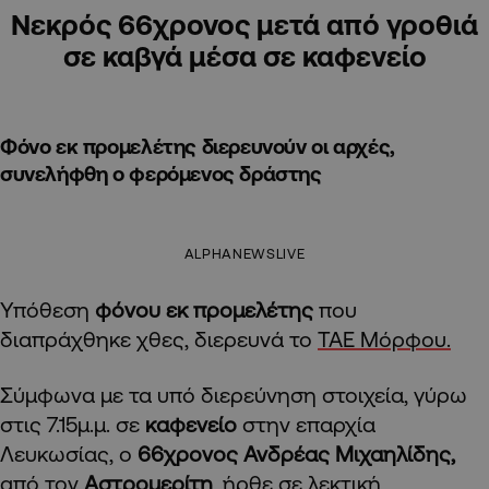
Νεκρός 66χρονος μετά από γροθιά
σε καβγά μέσα σε καφενείο
Φόνο εκ προμελέτης διερευνούν οι αρχές,
συνελήφθη ο φερόμενος δράστης
ALPHANEWSLIVE
Υπόθεση
φόνου εκ προμελέτης
που
διαπράχθηκε χθες, διερευνά το
ΤΑΕ Μόρφου.
Σύμφωνα με τα υπό διερεύνηση στοιχεία, γύρω
στις 7.15μ.μ. σε
καφενείο
στην επαρχία
Λευκωσίας, ο
66χρονος Ανδρέας Μιχαηλίδης,
από τον
Αστρομερίτη
, ήρθε σε λεκτική