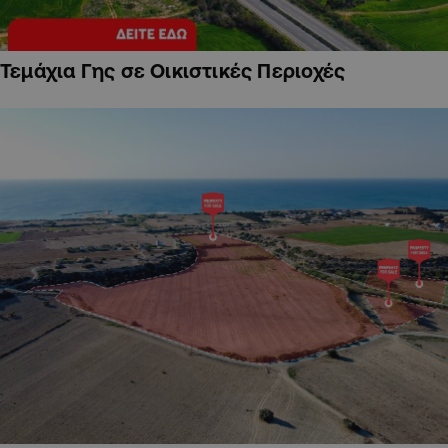
Τεμάχια Γης σε Οικιστικές Περιοχές