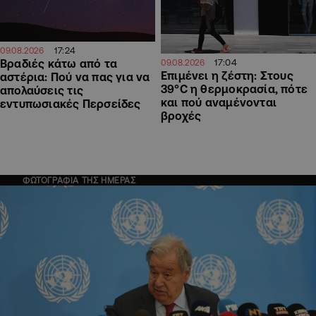
17:24
09.08.2026
17:04
Βραδιές κάτω από τα
09.08.2026
Επιμένει η ζέστη: Στους
αστέρια: Πού να πας για να
39°C η θερμοκρασία, πότε
απολαύσεις τις
και πού αναμένονται
εντυπωσιακές Περσείδες
βροχές
ΦΩΤΟΓΡΑΦΙΑ ΤΗΣ ΗΜΕΡΑΣ