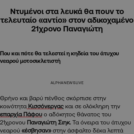
Ντυμένοι στα λευκά θα πουν το
τελευταίο «αντίο» στον αδικοχαμένο
21χρονο Παναγιώτη
Που και πότε θα τελεστεί η κηδεία του άτυχου
νεαρού μοτοσικλετιστή
ALPHANEWSLIVE
Θρήνο και βαρύ πένθος σκόρπισε στην
κοινότητα
Κισσόνεργας
και σε ολόκληρη την
επαρχία Πάφου
ο αδόκητος θάνατος του
21χρονου
Παναγιώτη Σιηκ.
Τα όνειρα του άτυχου
νεαρού
«έσβησαν»
στην άσφαλτο δέκα λεπτά