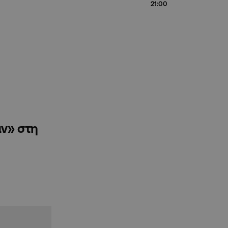
21:00
αν» στη