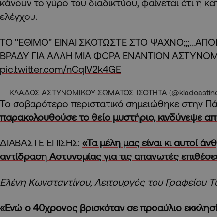
κάνουν το γύρο του διαδικτύου, φαίνεται ότι η κ
ελέγχου.
ΤΟ "ΕΘΙΜΟ" ΕΙΝΑΙ ΣΚΟΤΩΣΤΕ ΣΤΟ ΨΑΧΝΟ;;;…ΑΠ
ΒΡΑΔΥ ΓΙΑ ΑΛΛΗ ΜΙΑ ΦΟΡΑ ΕΝΑΝΤΙΟΝ ΑΣΤΥΝΟ
pic.twitter.com/nCqIV2k4GE
— ΚΛΑΔΟΣ ΑΣΤΥΝΟΜΙΚΟΥ ΣΩΜΑΤΟΣ-ΙΣΟΤΗΤΑ (@kladoastin
Το σοβαρότερο περιστατικό σημειώθηκε στην Π
παρακολουθούσε το θείο μυστήριο, κινδύνεψε απ
ΔΙΑΒΑΣΤΕ ΕΠΙΣΗΣ:
«Τα μέλη μας είναι κι αυτοί άν
αντίδραση Αστυνομίας για τις απανωτές επιθέσε
Ελένη Κωνσταντίνου, Λειτουργός του Γραφείου 
«Ενώ ο 40χρονος βρισκόταν σε προαύλιο εκκλησ