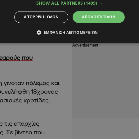
SHOW ALL PARTNERS
(1499) →
φόνου κατά των μελών
ΑΠΌΡΡΙΨΗ ΌΛΩΝ
ΑΠΟΔΟΧΉ ΌΛΩΝ
ς φόνου χθες βράδυ,
ΕΜΦΆΝΙΣΗ ΛΕΠΤΟΜΕΡΕΙΏΝ
νεαρούς που
 γινόταν πόλεμος και
 συνελήφθη 18χρονος
ασιακές κροτίδες.
 τις επαρχίες
ς. Σε βίντεο που