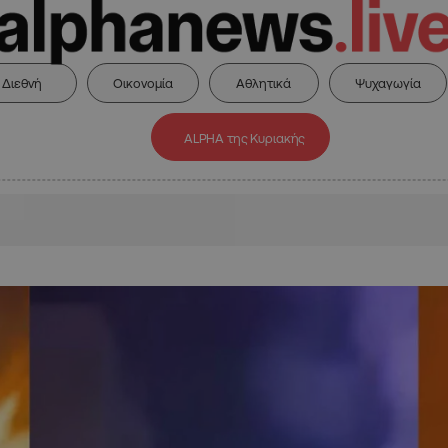
Διεθνή
Οικονομία
Αθλητικά
Ψυχαγωγία
ALPHA της Κυριακής