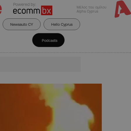
Powered by:
Μέλος του ομίλου
Alpha Cyprus
Newsauto CY
Hello Cyprus
Podcasts