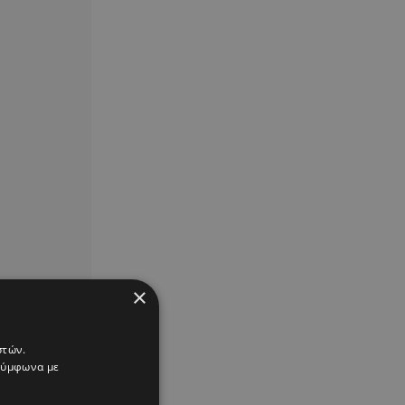
×
στών.
 σύμφωνα με