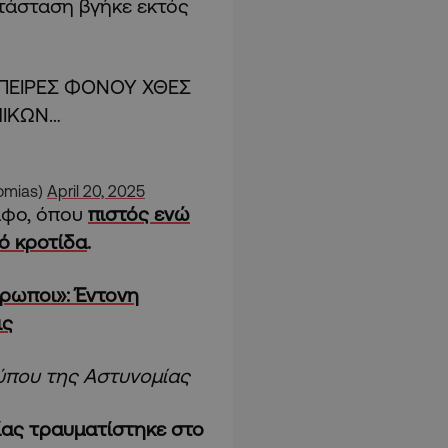
ατάσταση βγήκε εκτός
ΟΠΕΙΡΕΣ ΦΟΝΟΥ ΧΘΕΣ
ΜΙΚΩΝ…
omias)
April 20, 2025
άφο, όπου
πιστός ενώ
ό κροτίδα
.
θρωποι»: Έντονη
ις
Τύπου της Αστυνομίας
ίας τραυματίστηκε στο