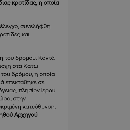
ιας κροτίδας, η οποία
 έλεγχο, συνελήφθη
ροτίδες και
η του δρόμου. Κοντά
ριοχή στα Κάτω
 του δρόμου, η οποία
ιά επεκτάθηκε σε
γειας, πλησίον Ιερού
 ώρα, στην
εκριμένη κατεύθυνση,
οηθού Αρχηγού