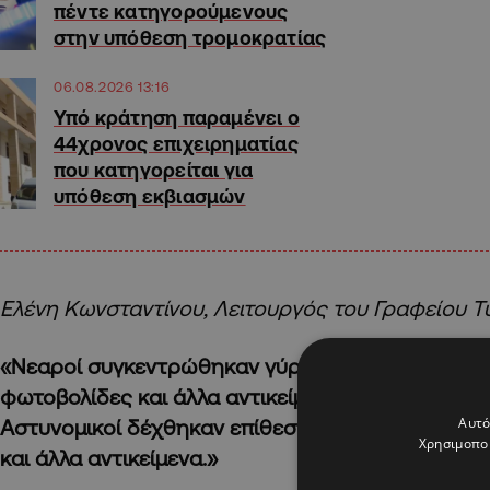
πέντε κατηγορούμενους
στην υπόθεση τρομοκρατίας
06.08.2026 13:16
Υπό κράτηση παραμένει ο
44χρονος επιχειρηματίας
που κατηγορείται για
υπόθεση εκβιασμών
Ελένη Κωνσταντίνου, Λειτουργός του Γραφείου 
«Νεαροί συγκεντρώθηκαν γύρω από λαμπρατζιά κ
φωτοβολίδες και άλλα αντικείμενα προς τους δι
Αυτό
Αστυνομικοί δέχθηκαν επίθεση από κροτίδες, πυ
Χρησιμοποι
και άλλα αντικείμενα.»