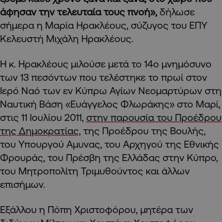
άφησαν την τελευταία τους πνοή»,
δήλωσε
σήμερα η Μαρία Ηρακλέους, σύζυγος του ΕΠΥ
Κελευστή Μιχάλη Ηρακλέους.
Η κ. Ηρακλέους μιλούσε μετά το 14ο μνημόσυνο
των 13 πεσόντων που τελέστηκε το πρωί στον
Ιερό Ναό των εν Κύπρω Αγίων Νεομαρτύρων στη
Ναυτική Βάση «Ευάγγελος Φλωράκης» στο Μαρί,
στις 11 Ιουλίου 2011,
στην παρουσία του Προέδρου
της Δημοκρατίας,
της Προέδρου της Βουλής,
του Υπουργού Αμυνας, του Αρχηγού της Εθνικής
Φρουράς, του Πρέσβη της Ελλάδας στην Κύπρο,
του Μητροπολίτη Τριμυθούντος και άλλων
επισήμων.
Εξάλλου η Πόπη Χριστοφόρου, μητέρα των