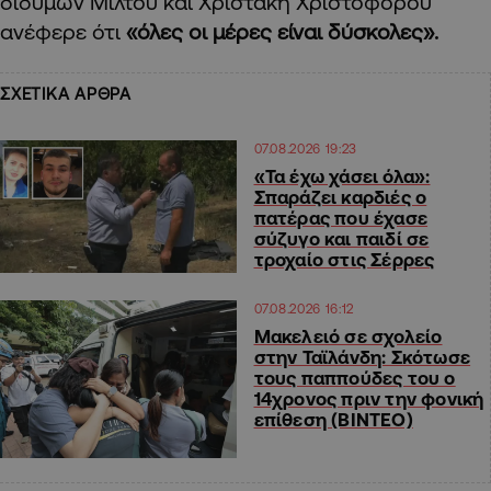
διδύμων Μίλτου και Χριστάκη Χριστοφόρου
ανέφερε ότι
«όλες οι μέρες είναι δύσκολες».
ΣΧΕΤΙΚΑ ΑΡΘΡΑ
07.08.2026 19:23
«Τα έχω χάσει όλα»:
Σπαράζει καρδιές ο
πατέρας που έχασε
σύζυγο και παιδί σε
τροχαίο στις Σέρρες
07.08.2026 16:12
Μακελειό σε σχολείο
στην Ταϊλάνδη: Σκότωσε
τους παππούδες του ο
14χρονος πριν την φονική
επίθεση (ΒΙΝΤΕΟ)