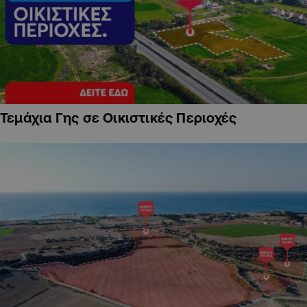
Τεμάχια Γης σε Οικιστικές Περιοχές