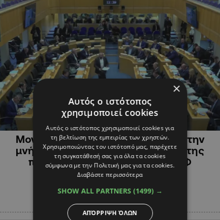
×
Αυτός ο ιστότοπος
χρησιμοποιεί cookies
ΠΟΛΙΤΙΚΗ
Αυτός ο ιστότοπος χρησιμοποιεί cookies για
τη βελτίωση της εμπειρίας των χρηστών.
Μονόλεπτη σιγή στην Ολομέλεια στην
Χρησιμοποιώντας τον ιστότοπό μας, παρέχετε
μνήμη των θυμάτων στο Μαρί και της
τη συγκατάθεσή σας για όλα τα cookies
πτώσης του ελικοπτέρου της ΕΦ
σύμφωνα με την Πολιτική μας για τα cookies.
Διαβάστε περισσότερα
SHOW ALL PARTNERS
(1499) →
ΑΠΌΡΡΙΨΗ ΌΛΩΝ